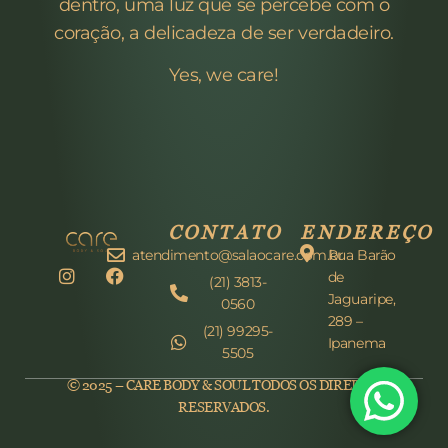
dentro, uma luz que se percebe com o
coração, a delicadeza de ser verdadeiro.
Yes, we care!
CONTATO
ENDEREÇO
atendimento@salaocare.com.br
Rua Barão
de
(21) 3813-
Jaguaripe,
0560
289 –
(21) 99295-
Ipanema
5505
© 2025 – CARE BODY & SOUL TODOS OS DIREITOS
RESERVADOS.